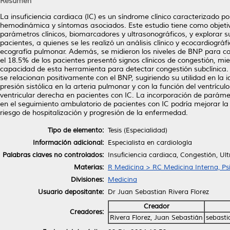
Resumen
La insuficiencia cardiaca (IC) es un síndrome clínico caracterizado po
hemodinámica y síntomas asociados. Este estudio tiene como objetiv
parámetros clínicos, biomarcadores y ultrasonográficos, y explorar s
pacientes, a quienes se les realizó un análisis clínico y ecocardiográ
ecografía pulmonar. Además, se midieron los niveles de BNP para cor
el 18.5% de los pacientes presentó signos clínicos de congestión, mie
capacidad de esta herramienta para detectar congestión subclínica. E
se relacionan positivamente con el BNP, sugiriendo su utilidad en la 
presión sistólica en la arteria pulmonar y con la función del ventríc
ventricular derecha en pacientes con IC. La incorporación de parámet
en el seguimiento ambulatorio de pacientes con IC podría mejorar la 
riesgo de hospitalización y progresión de la enfermedad.
Tipo de elemento:
Tesis (Especialidad)
Información adicional:
Especialista en cardiología
Palabras claves no controlados:
Insuficiencia cardiaca, Congestión, Ul
Materias:
R Medicina > RC Medicina Interna, Psi
Divisiones:
Medicina
Usuario depositante:
Dr Juan Sebastian Rivera Florez
Creador
Creadores:
Rivera Florez, Juan Sebastián
sebast