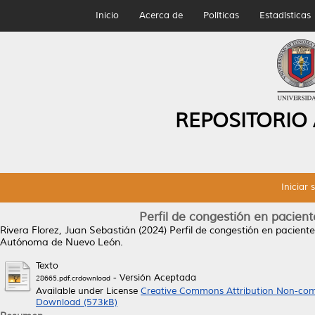
Inicio
Acerca de
Políticas
Estadísticas
REPOSITORIO
Iniciar 
Perfil de congestión en pacient
Rivera Florez, Juan Sebastián
(2024)
Perfil de congestión en pacient
Autónoma de Nuevo León.
Texto
- Versión Aceptada
28665.pdf.crdownload
Available under License
Creative Commons Attribution Non-com
Download (573kB)