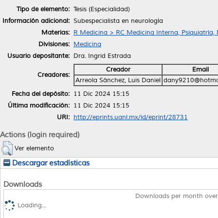
Tipo de elemento:
Tesis (Especialidad)
Información adicional:
Subespecialista en neurología
Materias:
R Medicina > RC Medicina Interna, Psiquiatría,
Divisiones:
Medicina
Usuario depositante:
Dra. Ingrid Estrada
Creador
Email
Creadores:
Arreola Sánchez, Luis Daniel
dany9210@hotma
Fecha del depósito:
11 Dic 2024 15:15
Última modificación:
11 Dic 2024 15:15
URI:
http://eprints.uanl.mx/id/eprint/28731
Actions (login required)
Ver elemento
Descargar estadísticas
Downloads
Downloads per month over
Loading...