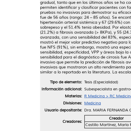
gradual, tanto que en los últimos años se ha co
permiten identificar y clasificar pacientes con f
pruebas no invasivas para demostrar su eficaci
fue de 56 años (rango: 24 – 85 años). Se encont
hipertensión arterial sistémica y 67 (29.6%) con
sobrepeso y el 51.4% tenia obesidad. Por elasto
(21.2%) a fibrosis avanzada (> 8KPa), y 55 (24.
avanzada, con una sensibilidad del 83%, especi
mostró el mejor valor predictivo negativo para
fue NFS (91%), sin embargo, mostró una especif
sensibilidad, especificidad, VPP y áreas bajo l
sensibilidad para el diagnóstico de cirrosis 
invasivo que permite la predicción de fibrosis 
invasivas que mostraron un alto rendimiento p
similar a lo reportado en la literatura. La esc
Tipo de elemento:
Tesis (Especialidad)
Información adicional:
Subespecialista en gastro
Materias:
R Medicina > RC Medicina 
Divisiones:
Medicina
Usuario depositante:
Dra. MARIA FERNANDA 
Creador
Creadores:
Castillo Martínez, María