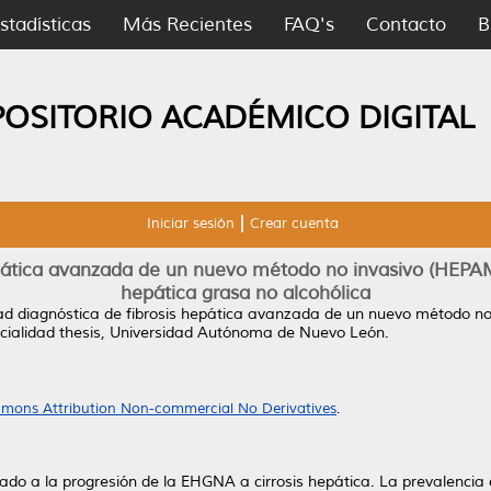
stadísticas
Más Recientes
FAQ's
Contacto
B
POSITORIO ACADÉMICO DIGITAL
Iniciar sesión
Crear cuenta
 hepática avanzada de un nuevo método no invasivo (HEP
hepática grasa no alcohólica
dad diagnóstica de fibrosis hepática avanzada de un nuevo método n
ialidad thesis, Universidad Autónoma de Nuevo León.
mons Attribution Non-commercial No Derivatives
.
ociado a la progresión de la EHGNA a cirrosis hepática. La prevalen