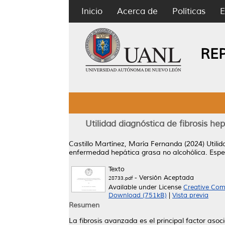
Inicio
Acerca de
Políticas
E
RE
Utilidad diagnóstica de fibrosis
Castillo Martínez, María Fernanda
(2024)
Utili
enfermedad hepática grasa no alcohólica.
Espec
Texto
- Versión Aceptada
28733.pdf
Available under License
Creative Com
Download (751kB)
|
Vista previa
Resumen
La fibrosis avanzada es el principal factor as