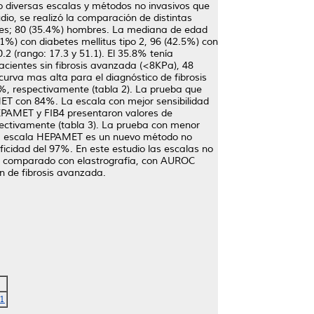
do diversas escalas y métodos no invasivos que
udio, se realizó la comparación de distintas
entes; 80 (35.4%) hombres. La mediana de edad
1%) con diabetes mellitus tipo 2, 96 (42.5%) con
.2 (rango: 17.3 y 51.1). El 35.8% tenía
acientes sin fibrosis avanzada (<8KPa), 48
curva mas alta para el diagnóstico de fibrosis
4%, respectivamente (tabla 2). La prueba que
MET con 84%. La escala con mejor sensibilidad
HEPAMET y FIB4 presentaron valores de
spectivamente (tabla 3). La prueba con menor
. La escala HEPAMET es un nuevo método no
ficidad del 97%. En este estudio las escalas no
IB4 comparado con elastrografía, con AUROC
n de fibrosis avanzada.
1