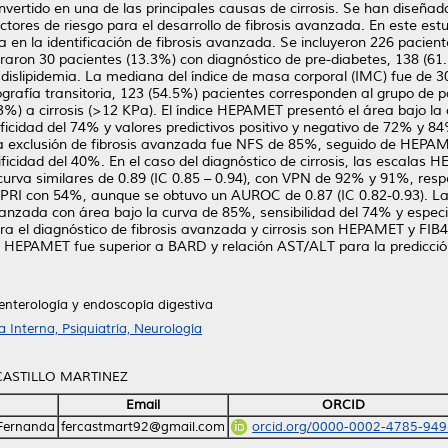
nvertido en una de las principales causas de cirrosis. Se han diseña
actores de riesgo para el desarrollo de fibrosis avanzada. En este est
a en la identificación de fibrosis avanzada. Se incluyeron 226 paci
raron 30 pacientes (13.3%) con diagnóstico de pre-diabetes, 138 (61.
 dislipidemia. La mediana del índice de masa corporal (IMC) fue de 30
grafía transitoria, 123 (54.5%) pacientes corresponden al grupo de p
3%) a cirrosis (>12 KPa). El índice HEPAMET presentó el área bajo la 
ficidad del 74% y valores predictivos positivo y negativo de 72% y 8
 la exclusión de fibrosis avanzada fue NFS de 85%, seguido de HEPA
icidad del 40%. En el caso del diagnóstico de cirrosis, las escalas 
a curva similares de 0.89 (IC 0.85 – 0.94), con VPN de 92% y 91%, re
fue APRI con 54%, aunque se obtuvo un AUROC de 0.87 (IC 0.82-0.93)
avanzada con área bajo la curva de 85%, sensibilidad del 74% y especi
ara el diagnóstico de fibrosis avanzada y cirrosis son HEPAMET y F
ala HEPAMET fue superior a BARD y relación AST/ALT para la predicció
enterología y endoscopía digestiva
Interna, Psiquiatría, Neurología
CASTILLO MARTINEZ
Email
ORCID
 Fernanda
fercastmart92@gmail.com
orcid.org/0000-0002-4785-949