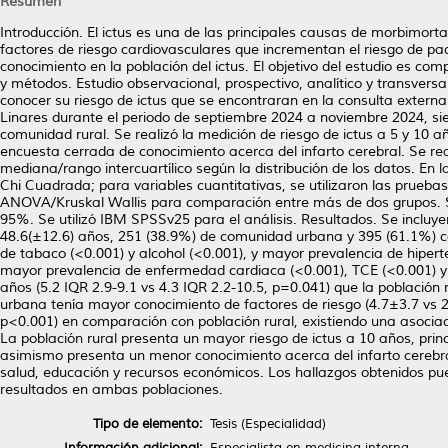
Resumen
Introducción. El ictus es una de las principales causas de morbimor
factores de riesgo cardiovasculares que incrementan el riesgo de p
conocimiento en la población del ictus. El objetivo del estudio es com
y métodos. Estudio observacional, prospectivo, analítico y transvers
conocer su riesgo de ictus que se encontraran en la consulta externa 
Linares durante el periodo de septiembre 2024 a noviembre 2024, si
comunidad rural. Se realizó la medición de riesgo de ictus a 5 y 10 
encuesta cerrada de conocimiento acerca del infarto cerebral. Se re
mediana/rango intercuartílico según la distribución de los datos. En l
Chi Cuadrada; para variables cuantitativas, se utilizaron las prue
ANOVA/Kruskal Wallis para comparación entre más de dos grupos. Se 
95%. Se utilizó IBM SPSSv25 para el análisis. Resultados. Se inclu
48.6(±12.6) años, 251 (38.9%) de comunidad urbana y 395 (61.1%) 
de tabaco (<0.001) y alcohol (<0.001), y mayor prevalencia de hipert
mayor prevalencia de enfermedad cardiaca (<0.001), TCE (<0.001) y
años (5.2 IQR 2.9-9.1 vs 4.3 IQR 2.2-10.5, p=0.041) que la población r
urbana tenía mayor conocimiento de factores de riesgo (4.7±3.7 vs 2
p<0.001) en comparación con población rural, existiendo una asocia
La población rural presenta un mayor riesgo de ictus a 10 años, pri
asimismo presenta un menor conocimiento acerca del infarto cerebral.
salud, educación y recursos económicos. Los hallazgos obtenidos pued
resultados en ambas poblaciones.
Tipo de elemento:
Tesis (Especialidad)
Información adicional:
Especialista en medicina interna