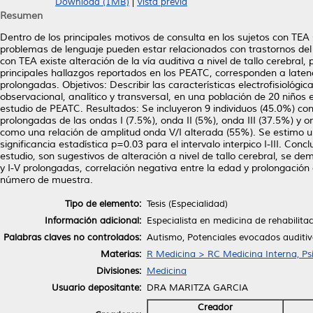
Download (1MB)
|
Vista previa
Resumen
Dentro de los principales motivos de consulta en los sujetos con TEA s
problemas de lenguaje pueden estar relacionados con trastornos del 
con TEA existe alteración de la vía auditiva a nivel de tallo cerebral, 
principales hallazgos reportados en los PEATC, corresponden a latencia
prolongadas. Objetivos: Describir las características electrofisioló
observacional, analítico y transversal, en una población de 20 niños 
estudio de PEATC. Resultados: Se incluyeron 9 individuos (45.0%) co
prolongadas de las ondas I (7.5%), onda II (5%), onda III (37.5%) y on
como una relación de amplitud onda V/I alterada (55%). Se estimo u
significancia estadística p=0.03 para el intervalo interpico I-III. Con
estudio, son sugestivos de alteración a nivel de tallo cerebral, se de
y I-V prolongadas, correlación negativa entre la edad y prolongación 
número de muestra.
Tipo de elemento:
Tesis (Especialidad)
Información adicional:
Especialista en medicina de rehabilita
Palabras claves no controlados:
Autismo, Potenciales evocados auditivo
Materias:
R Medicina > RC Medicina Interna, Psi
Divisiones:
Medicina
Usuario depositante:
DRA MARITZA GARCIA
Creador