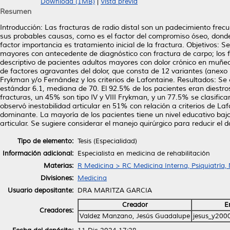
Download (1MB)
|
Vista previa
Resumen
Introducción: Las fracturas de radio distal son un padecimiento frecu
sus probables causas, como es el factor del compromiso óseo, donde
factor importancia es tratamiento inicial de la fractura. Objetivos: Se
mayores con antecedente de diagnóstico con fractura de carpo; los 
descriptivo de pacientes adultos mayores con dolor crónico en muñec
de factores agravantes del dolor, que consta de 12 variantes (anexo I
Frykman y/o Fernández y los criterios de Lafontaine. Resultados: S
estándar 6.1, mediana de 70. El 92.5% de los pacientes eran diestros
fracturas, un 45% son tipo IV y VIII Frykman, y un 77.5% se clasifica
observó inestabilidad articular en 51% con relación a criterios de La
dominante. La mayoría de los pacientes tiene un nivel educativo baj
articular. Se sugiere considerar el manejo quirúrgico para reducir el 
Tipo de elemento:
Tesis (Especialidad)
Información adicional:
Especialista en medicina de rehabilitación
Materias:
R Medicina > RC Medicina Interna, Psiquiatría,
Divisiones:
Medicina
Usuario depositante:
DRA MARITZA GARCIA
Creador
E
Creadores:
Valdez Manzano, Jesús Guadalupe
jesus_y20