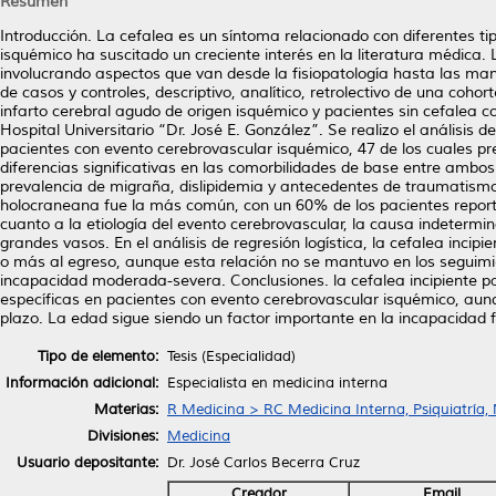
Resumen
Introducción. La cefalea es un síntoma relacionado con diferentes tip
isquémico ha suscitado un creciente interés en la literatura médica. 
involucrando aspectos que van desde la fisiopatología hasta las mani
de casos y controles, descriptivo, analítico, retrolectivo de una coho
infarto cerebral agudo de origen isquémico y pacientes sin cefalea co
Hospital Universitario “Dr. José E. González”. Se realizo el análisis 
pacientes con evento cerebrovascular isquémico, 47 de los cuales pr
diferencias significativas en las comorbilidades de base entre ambo
prevalencia de migraña, dislipidemia y antecedentes de traumatismo e
holocraneana fue la más común, con un 60% de los pacientes report
cuanto a la etiología del evento cerebrovascular, la causa indeterm
grandes vasos. En el análisis de regresión logística, la cefalea inci
o más al egreso, aunque esta relación no se mantuvo en los seguimie
incapacidad moderada-severa. Conclusiones. la cefalea incipiente pa
específicas en pacientes con evento cerebrovascular isquémico, aun
plazo. La edad sigue siendo un factor importante en la incapacidad f
Tipo de elemento:
Tesis (Especialidad)
Información adicional:
Especialista en medicina interna
Materias:
R Medicina > RC Medicina Interna, Psiquiatría,
Divisiones:
Medicina
Usuario depositante:
Dr. José Carlos Becerra Cruz
Creador
Email