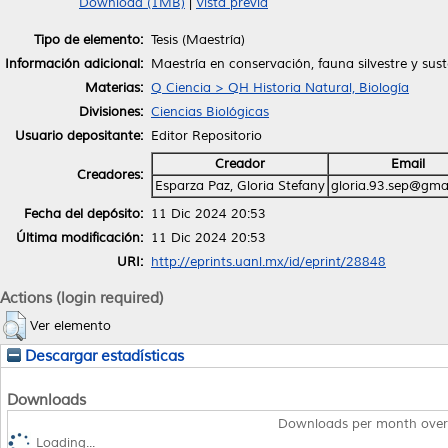
Download (1MB)
|
Vista previa
Tipo de elemento:
Tesis (Maestría)
Información adicional:
Maestría en conservación, fauna silvestre y sust
Materias:
Q Ciencia > QH Historia Natural, Biología
Divisiones:
Ciencias Biológicas
Usuario depositante:
Editor Repositorio
Creador
Email
Creadores:
Esparza Paz, Gloria Stefany
gloria.93.sep@gma
Fecha del depósito:
11 Dic 2024 20:53
Última modificación:
11 Dic 2024 20:53
URI:
http://eprints.uanl.mx/id/eprint/28848
Actions (login required)
Ver elemento
Descargar estadísticas
Downloads
Downloads per month over
Loading...