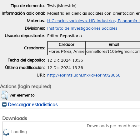
Tipo de elemento:
Tesis (Maestría)
Información adicional:
Maestría en ciencias sociales con orientación en
Materias:
H Ciencias sociales > HD Industrias, Economía 
Divisiones:
Instituto de Investigaciones Sociales
Usuario depositante:
Editor Repositorio
Creador
Email
Creadores:
Flores Pérez, Annie
annieflores1105@gmail.co
Fecha del depósito:
12 Dic 2024 13:36
Última modificación:
12 Dic 2024 13:36
URI:
http://eprints.uanl.mx/id/eprint/28858
Actions (login required)
Ver elemento
Descargar estadísticas
Downloads
Downloads per month over
Loading...