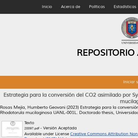
Inicio
Acerca de
Políticas
Estadísticas
REPOSITORIO
Iniciar 
Estrategia para la conversión del CO2 asimilado por S
mucila
Rosas Mejía, Humberto Geovani
(2023)
Estrategia para la conversió
Rhodotorula mucilaginosa UANL-001L.
Doctorado thesis, Universid
Texto
- Versión Aceptada
28897.pdf
Available under License
Creative Commons Attribution Non