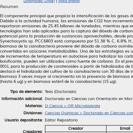
Download (2MB)
|
Vista previa
Resumen
El componente principal que propicia la intensificación de los gases 
Debido a la actividad humana, las emisiones de CO2 han incrementa
reportaron emisiones de 25.45 billones de toneladas, mientras que en
tecnologías han sido aplicadas para la captura del dióxido de carbo
potencial para la producción de sustancias aprovechables, desde pr
Synechocystis sp. PCC6803 está compuesta por 51.38 % C, 6.8% H, 1
biomasa de la cianobacteria proviene del dióxido de carbono asimila
convertidos en azúcares metabolizables. Una de las estrategias es u
de incrementos de temperatura en autoclave para hidrolizar los car
basificante, pueden ser utilizados como fuente de carbono. En el p
001L para la producción de carotenoides a partir de hidrolizados de
destacó el hidrolizado del cultivo de la cianobacteria con 30 días de
biomasa 3 veces mayor al crecimiento sin la presencia de biomasa es
(hasta 6 μg) y en biomasa estéril de la cianobacteria (15 μg).
Tipo de elemento:
Tesis (Doctorado)
Información adicional:
Doctorado en Ciencias con Orientación en Micr
Materias:
Q Ciencia > QR Microbiología
Divisiones:
Ciencias Químicas > Doctorado en Ciencias con
Usuario depositante:
Editor Repositorio
Creador
Email
Creadores: