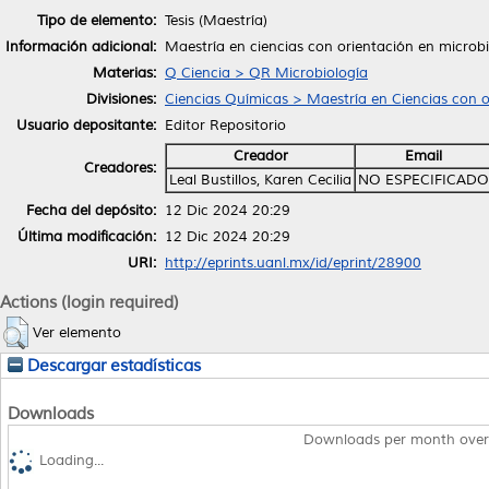
Tipo de elemento:
Tesis (Maestría)
Información adicional:
Maestría en ciencias con orientación en microb
Materias:
Q Ciencia > QR Microbiología
Divisiones:
Ciencias Químicas > Maestría en Ciencias con o
Usuario depositante:
Editor Repositorio
Creador
Email
Creadores:
Leal Bustillos, Karen Cecilia
NO ESPECIFICADO
Fecha del depósito:
12 Dic 2024 20:29
Última modificación:
12 Dic 2024 20:29
URI:
http://eprints.uanl.mx/id/eprint/28900
Actions (login required)
Ver elemento
Descargar estadísticas
Downloads
Downloads per month over
Loading...