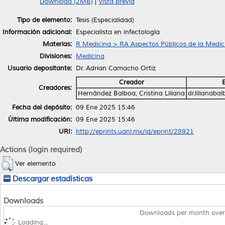
Download (2MB)
|
Vista previa
Tipo de elemento:
Tesis (Especialidad)
Información adicional:
Especialista en infectología
Materias:
R Medicina > RA Aspectos Públicos de la Medic
Divisiones:
Medicina
Usuario depositante:
Dr. Adrian Camacho Ortiz
Creador
Creadores:
Hernández Balboa, Cristina Liliana
dr.lilianab
Fecha del depósito:
09 Ene 2025 15:46
Última modificación:
09 Ene 2025 15:46
URI:
http://eprints.uanl.mx/id/eprint/28921
Actions (login required)
Ver elemento
Descargar estadísticas
Downloads
Downloads per month over
Loading...