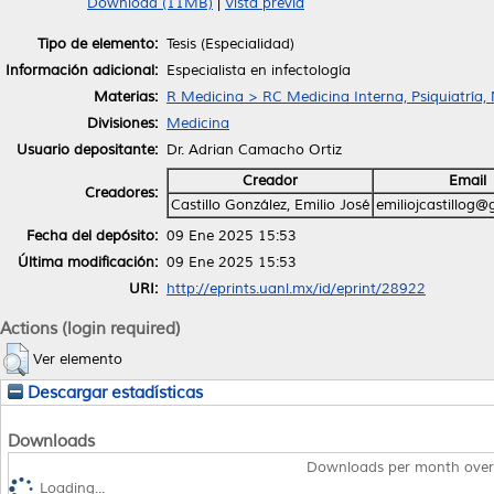
Download (11MB)
|
Vista previa
Tipo de elemento:
Tesis (Especialidad)
Información adicional:
Especialista en infectología
Materias:
R Medicina > RC Medicina Interna, Psiquiatría,
Divisiones:
Medicina
Usuario depositante:
Dr. Adrian Camacho Ortiz
Creador
Email
Creadores:
Castillo González, Emilio José
emiliojcastillog
Fecha del depósito:
09 Ene 2025 15:53
Última modificación:
09 Ene 2025 15:53
URI:
http://eprints.uanl.mx/id/eprint/28922
Actions (login required)
Ver elemento
Descargar estadísticas
Downloads
Downloads per month over
Loading...