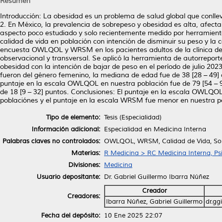
Resumen
Introducción: La obesidad es un problema de salud global que conll
2. En México, la prevalencia de sobrepeso y obesidad es alta, afect
aspecto poco estudiado y solo recientemente medido por herramie
calidad de vida en población con intención de disminuir su peso y la 
encuesta OWLQOL y WRSM en los pacientes adultos de la clínica de o
observacional y transversal. Se aplicó la herramienta de autorrep
obesidad con la intención de bajar de peso en el período de julio 202
fueron del género femenino, la mediana de edad fue de 38 [28 – 49]
puntaje en la escala OWLQOL en nuestra población fue de 79 [54 – 
de 18 [9 – 32] puntos. Conclusiones: El puntaje en la escala OWLQOL
poblaciónes y el puntaje en la escala WRSM fue menor en nuestra pob
Tipo de elemento:
Tesis (Especialidad)
Información adicional:
Especialidad en Medicina Interna
Palabras claves no controlados:
OWLQOL, WRSM, Calidad de Vida, Sob
Materias:
R Medicina > RC Medicina Interna, Psi
Divisiones:
Medicina
Usuario depositante:
Dr. Gabriel Guillermo Ibarra Núñez
Creador
Creadores:
Ibarra Núñez, Gabriel Guillermo
dr.g
Fecha del depósito:
10 Ene 2025 22:07