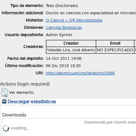
Tipo de elemento:
Tesis (Doctorado)
Información adicional:
Doctor en ciencias con especialidad en microbi
Materias:
Q Ciencia > QR Microbiología
Divisiones:
Ciencias Biológicas
Usuario depositante:
Admin Eprints
Creador
Email
Creadores:
Valadéz Lira, José Alberto
NO ESPECIFICADO
Fecha del depósito:
14 Oct 2011 19:06
Última modificación:
06 Dic 2019 18:30
URI:
http://eprints.uanl.mx/id/eprint/2898
Actions (login required)
Ver elemento
Descargar estadísticas
Downloads
Downloads per month over
Loading...