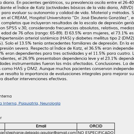
da diaria. En pacientes geriátricos, su prevalencia oscila entre el 26
ante el Índice de Katz (actividades básicas de la vida diaria, ABVD)
e para evaluar su autonomía y calidad de vida. Material y métodos. Se
s en el CREAM, Hospital Universitario “Dr. José Eleuterio González”, 
s completos que incluyeran resultados de la escala de depresión geriá
 con SPSS v.30, considerando frecuencias absolutas, relativas, media
edad de 76 años (rango: 65-89). El 63.5% eran mujeres, el 73.1% est
hipertensión arterial sistémica (HAS) y diabetes mellitus tipo 2 (DM2
%). Solo el 13.5% tenía antecedentes familiares de depresión. En la 
resión severa. Respecto al Índice de Katz, el 36.5% eran independie
.5% eran dependientes para tres actividades y el 11.5% para cuatro.
endientes, el 26.9% presentaban dependencia leve y el 23.1% depe
vidades instrumentales fueron las más afectadas. Conclusiones. La 
 como HAS y DM2. Aunque muchos pacientes conservan independenci
 resalta la importancia de evaluaciones integrales para mejorar su 
a diseñar intervenciones efectivas.
interna
Interna, Psiquiatría, Neurología
r
Email
ORCID
ie
stephanie.delgado.aguilar@gmail.com
NO ESPECIFICADO