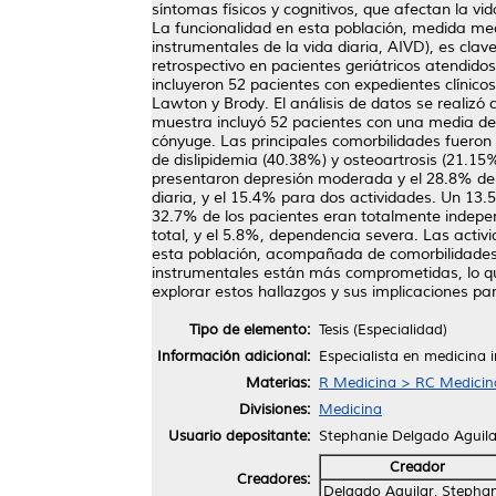
síntomas físicos y cognitivos, que afectan la vi
La funcionalidad en esta población, medida medi
instrumentales de la vida diaria, AIVD), es clav
retrospectivo en pacientes geriátricos atendido
incluyeron 52 pacientes con expedientes clínico
Lawton y Brody. El análisis de datos se realizó
muestra incluyó 52 pacientes con una media de 
cónyuge. Las principales comorbilidades fueron 
de dislipidemia (40.38%) y osteoartrosis (21.15
presentaron depresión moderada y el 28.8% dep
diaria, y el 15.4% para dos actividades. Un 13
32.7% de los pacientes eran totalmente indep
total, y el 5.8%, dependencia severa. Las acti
esta población, acompañada de comorbilidades
instrumentales están más comprometidas, lo que
explorar estos hallazgos y sus implicaciones par
Tipo de elemento:
Tesis (Especialidad)
Información adicional:
Especialista en medicina 
Materias:
R Medicina > RC Medicina 
Divisiones:
Medicina
Usuario depositante:
Stephanie Delgado Aguila
Creador
Creadores:
Delgado Aguilar, Stephan