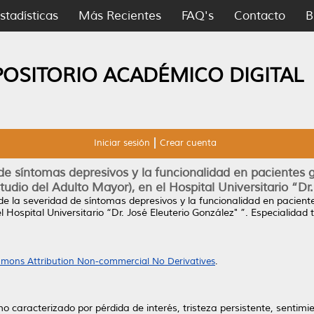
stadísticas
Más Recientes
FAQ's
Contacto
B
POSITORIO ACADÉMICO DIGITAL
Iniciar sesión
Crear cuenta
d de síntomas depresivos y la funcionalidad en pacientes 
tudio del Adulto Mayor), en el Hospital Universitario “Dr.
o de la severidad de síntomas depresivos y la funcionalidad en pacien
 Hospital Universitario “Dr. José Eleuterio González" ”.
Especialidad 
mons Attribution Non-commercial No Derivatives
.
o caracterizado por pérdida de interés, tristeza persistente, sentim