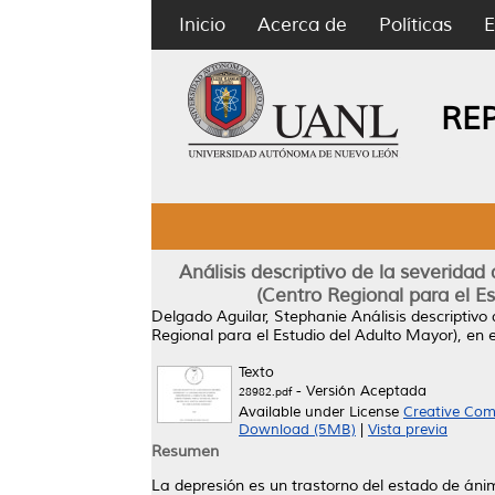
Inicio
Acerca de
Políticas
E
RE
Análisis descriptivo de la severida
(Centro Regional para el Es
Delgado Aguilar, Stephanie
Análisis descriptiv
Regional para el Estudio del Adulto Mayor), en el
Texto
- Versión Aceptada
28982.pdf
Available under License
Creative Com
Download (5MB)
|
Vista previa
Resumen
La depresión es un trastorno del estado de ánim