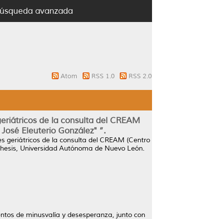
úsqueda avanzada
Atom
RSS 1.0
RSS 2.0
geriátricos de la consulta del CREAM
 José Eleuterio González" ”.
tes geriátricos de la consulta del CREAM (Centro
thesis, Universidad Autónoma de Nuevo León.
ientos de minusvalía y desesperanza, junto con