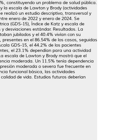
-40%, constituyendo un problema de salud pública.
 y la escala de Lawton y Brody (actividades
 realizó un estudio descriptivo, transversal y
entre enero de 2022 y enero de 2024. Se
trica (GDS-15), Índice de Katz y escala de
s y desviaciones estándar. Resultados. La
aban jubilados y el 40.4% vivían con su
), presentes en el 86.54% de los casos, seguidas
escala GDS-15, el 44.2% de los pacientes
ntes, el 23.1% dependían para una actividad
 La escala de Lawton y Brody mostró que el
ndencia moderada. Un 11.5% tenía dependencia
depresión moderada o severa fue frecuente en
a funcional básica, las actividades
calidad de vida. Estudios futuros deberían