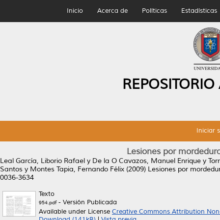
Inicio
Acerca de
Políticas
Estadísticas
REPOSITORIO
Iniciar 
Lesiones por mordedura
Leal García, Liborio Rafael
y
De la O Cavazos, Manuel Enrique
y
Tor
Santos
y
Montes Tapia, Fernando Félix
(2009)
Lesiones por mordedur
0036-3634
Texto
- Versión Publicada
954.pdf
Available under License
Creative Commons Attribution Non
Download (141kB)
|
Vista previa