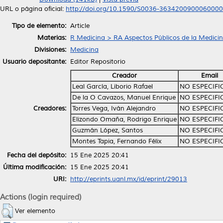
URL o página oficial:
http://doi.org/10.1590/S0036-363420090006000
Tipo de elemento:
Article
Materias:
R Medicina > RA Aspectos Públicos de la Medici
Divisiones:
Medicina
Usuario depositante:
Editor Repositorio
Creador
Email
Leal García, Liborio Rafael
NO ESPECIF
De la O Cavazos, Manuel Enrique
NO ESPECIF
Creadores:
Torres Vega, Iván Alejandro
NO ESPECIF
Elizondo Omaña, Rodrigo Enrique
NO ESPECIF
Guzmán López, Santos
NO ESPECIF
Montes Tapia, Fernando Félix
NO ESPECIF
Fecha del depósito:
15 Ene 2025 20:41
Última modificación:
15 Ene 2025 20:41
URI:
http://eprints.uanl.mx/id/eprint/29013
Actions (login required)
Ver elemento