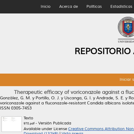
Inicio
Acerca de
Políticas
Estadísticas
REPOSITORIO
Iniciar 
Therapeutic efficacy of voriconazole against a flu
González, G. M.
y
Portillo, O. J.
y
Uscanga, G. I.
y
Andrade, S. E.
y
Ro
voriconazole against a fluconazole-resistant Candida albicans isolat
ISSN 0305-7453
Texto
- Versión Publicada
978.pdf
Available under License
Creative Commons Attribution Non
Download (132kB)
|
Vista previa