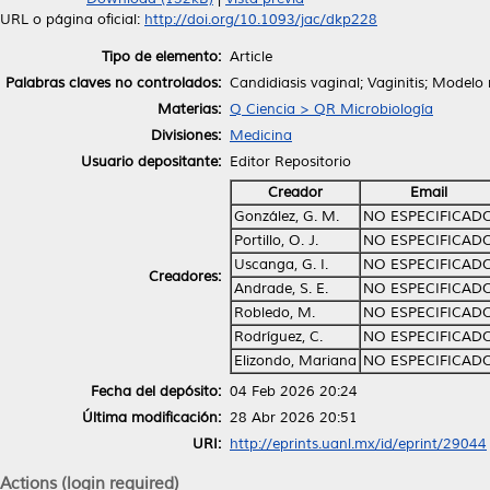
URL o página oficial:
http://doi.org/10.1093/jac/dkp228
Tipo de elemento:
Article
Palabras claves no controlados:
Candidiasis vaginal; Vaginitis; Modelo
Materias:
Q Ciencia > QR Microbiología
Divisiones:
Medicina
Usuario depositante:
Editor Repositorio
Creador
Email
González, G. M.
NO ESPECIFICAD
Portillo, O. J.
NO ESPECIFICAD
Uscanga, G. I.
NO ESPECIFICAD
Creadores:
Andrade, S. E.
NO ESPECIFICAD
Robledo, M.
NO ESPECIFICAD
Rodríguez, C.
NO ESPECIFICAD
Elizondo, Mariana
NO ESPECIFICAD
Fecha del depósito:
04 Feb 2026 20:24
Última modificación:
28 Abr 2026 20:51
URI:
http://eprints.uanl.mx/id/eprint/29044
Actions (login required)