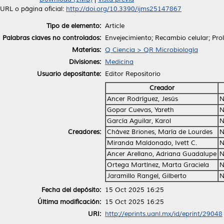
URL o página oficial:
http://doi.org/10.3390/ijms25147867
Tipo de elemento:
Article
Palabras claves no controlados:
Envejecimiento; Recambio celular; Pro
Materias:
Q Ciencia > QR Microbiología
Divisiones:
Medicina
Usuario depositante:
Editor Repositorio
Creador
Ancer Rodríguez, Jesús
N
Gopar Cuevas, Yareth
N
García Aguilar, Karol
N
Creadores:
Chávez Briones, María de Lourdes
N
Miranda Maldonado, Ivett C.
N
Ancer Arellano, Adriana Guadalupe
N
Ortega Martínez, Marta Graciela
N
Jaramillo Rangel, Gilberto
N
Fecha del depósito:
15 Oct 2025 16:25
Última modificación:
15 Oct 2025 16:25
URI:
http://eprints.uanl.mx/id/eprint/29048