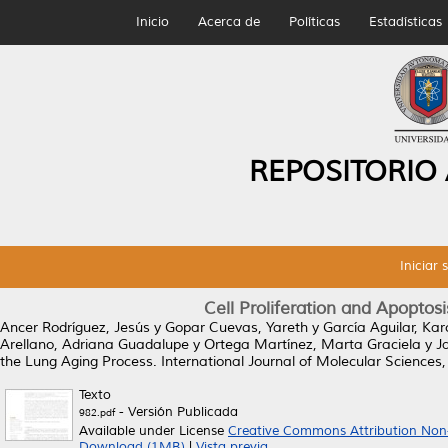
Inicio
Acerca de
Políticas
Estadísticas
REPOSITORIO
Iniciar 
Cell Proliferation and Apopto
Ancer Rodríguez, Jesús
y
Gopar Cuevas, Yareth
y
García Aguilar, Kar
Arellano, Adriana Guadalupe
y
Ortega Martínez, Marta Graciela
y
J
the Lung Aging Process.
International Journal of Molecular Sciences,
Texto
- Versión Publicada
982.pdf
Available under License
Creative Commons Attribution Non
Download (1MB)
|
Vista previa