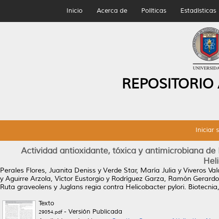
Inicio
Acerca de
Políticas
Estadísticas
REPOSITORIO
Iniciar 
Actividad antioxidante, tóxica y antimicrobiana de 
Heli
Perales Flores, Juanita Deniss
y
Verde Star, María Julia
y
Viveros Val
y
Aguirre Arzola, Víctor Eustorgio
y
Rodríguez Garza, Ramón Gerardo
Ruta graveolens y Juglans regia contra Helicobacter pylori.
Biotecnia,
Texto
- Versión Publicada
29054.pdf