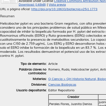
Available under License
Creative Commons Attribution Non
Download (148kB)
|
Vista previa
URL o página oficial:
http://doi.org/10.18633/biotecnia.v25i1.1773
Resumen
Helicobacter pylori es una bacteria Gram negativa, con alta prevalenc
considera uno de los principales problemas de salud pública en México.
capacidad de inhibir la biopelícula formada por H. pylori del extract
Rosmarinus officinalis (EERO) y Ruta graveolens (EERG) colectadas 
cualitativamente la presencia de metabolitos secundarios. La capac
con una CI50 de 2.759 µg/mL. Los EERG y EERO desarrollaron halos 
solo el EERO inhibe la formación de la biopelícula en un 83.7 %. Los
moderada. Los resultados demuestran el potencial uso de los extra
contra H. pylori.
Tipo de elemento:
Article
Palabras claves no
Romero, Ruda, Helicobacter pylori, Anti
controlados:
Materias:
Q Ciencia > QH Historia Natural, Biolo
Divisiones:
Ciencias Biológicas
Usuario depositante:
Editor Repositorio
Creador
juan
Perales Flores, Juanita Deniss
den