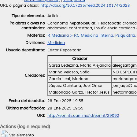
URL o página oficial:
http://doi.org/10.17235/reed.2024.10174/2023
Tipo de elemento:
Article
Palabras claves no
Carcinoma hepatocelular, Hepatopatía crónica,
controlados:
abdominal contrastada, Insuficiencia cardíaca
Materias:
R Medicina > RC Medicina Interna, Psiquiatría,
Divisiones:
Medicina
Usuario depositante:
Editor Repositorio
Creador
Garza Ledezma, María Alejandra
aleegza@gma
Mariño Velasco, Sofía
NO ESPECIF
Creadores:
García Leal, Mariana
marianagarc
Jáquez Quintana, Joel Omar
jomjaqui@ho
Maldonado Garza, Héctor Jesús
hectormald
Fecha del depósito:
28 Ene 2025 19:55
Última modificación:
28 Ene 2025 19:55
URI:
http://eprints.uanl.mx/id/eprint/29092
Actions (login required)
Ver elemento