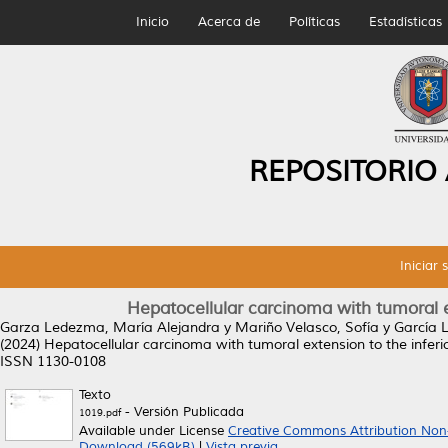
Inicio
Acerca de
Políticas
Estadísticas
REPOSITORIO
Iniciar 
Hepatocellular carcinoma with tumoral e
Garza Ledezma, María Alejandra
y
Mariño Velasco, Sofía
y
García 
(2024)
Hepatocellular carcinoma with tumoral extension to the inferi
ISSN 1130-0108
Texto
- Versión Publicada
1019.pdf
Available under License
Creative Commons Attribution Non
Download (569kB)
|
Vista previa