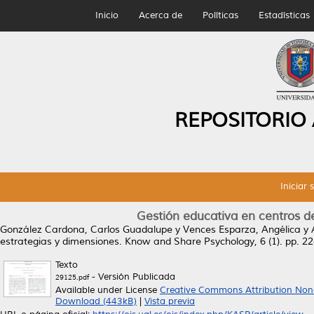
Inicio
Acerca de
Políticas
Estadísticas
REPOSITORIO
Iniciar 
Gestión educativa en centros d
González Cardona, Carlos Guadalupe
y
Vences Esparza, Angélica
y
estrategias y dimensiones.
Know and Share Psychology, 6 (1). pp. 22
Texto
- Versión Publicada
29125.pdf
Available under License
Creative Commons Attribution Non
Download (443kB)
|
Vista previa