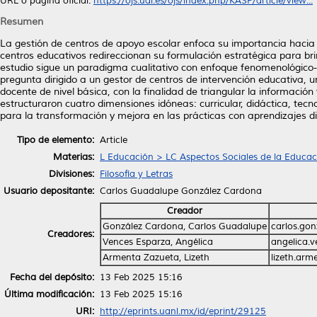
URL o página oficial:
https://ojs.ual.es/ojs/index.php/KASP/article/view...
Resumen
La gestión de centros de apoyo escolar enfoca su importancia hacia l
centros educativos redireccionan su formulación estratégica para bri
estudio sigue un paradigma cualitativo con enfoque fenomenológico-i
pregunta dirigido a un gestor de centros de intervención educativa,
docente de nivel básica, con la finalidad de triangular la informaci
estructuraron cuatro dimensiones idóneas: curricular, didáctica, tec
para la transformación y mejora en las prácticas con aprendizajes d
Tipo de elemento:
Article
Materias:
L Educación > LC Aspectos Sociales de la Educac
Divisiones:
Filosofía y Letras
Usuario depositante:
Carlos Guadalupe González Cardona
Creador
González Cardona, Carlos Guadalupe
carlos.go
Creadores:
Vences Esparza, Angélica
angelica.
Armenta Zazueta, Lizeth
lizeth.ar
Fecha del depósito:
13 Feb 2025 15:16
Última modificación:
13 Feb 2025 15:16
URI:
http://eprints.uanl.mx/id/eprint/29125