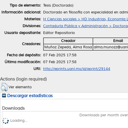
Tipo de elemento:
Tesis (Doctorado)
Información adicional:
Doctorado en filosofía con especialidad en admi
Materias:
H Ciencias sociales > HD Industrias, Economía 
Divisiones:
Contaduría Pública y Administración > Doctorad
Usuario depositante:
Editor Repositorio
Creador
Email
Creadores:
Muñoz Zepeda, Alma Rosa
alma.munozz@uanl
Fecha del depósito:
07 Feb 2025 17:58
Última modificación:
07 Feb 2025 17:58
URI:
http://eprints.uanl.mx/id/eprint/29144
Actions (login required)
Ver elemento
Descargar estadísticas
Downloads
Downloads per month over
Loading...