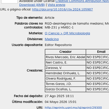
Available under License
Creative Commons Attribution Non
Download (4MB)
|
Vista previa
URL o página oficial:
http://doi.org/10.1016/j.tiv.2024.105987
Tipo de elemento:
Article
Palabras claves no
RGD-desintegrina de tamaño mediano; Mictl
controlados:
MB-231 y HMEC-1
Materias:
Q Ciencia > QR Microbiología
Divisiones:
Medicina
Usuario depositante:
Editor Repositorio
Creador
Email
Rivas Mercado, Eric Abdel
NO ESPECIFI
Neri Castro, E.
NO ESPECIFI
Zarzosa, V.
NO ESPECIFI
Creadores:
Hernández Orihuela, L.
NO ESPECIFI
Olvera Rodríguez, F.
NO ESPECIFI
Torres Garza, J.D.
NO ESPECIFI
Garza Ocañas, L.
NO ESPECIFI
Fecha del depósito:
27 Ago 2025 18:11
Última modificación:
04 Mayo 2026 15:01
URI:
http://eprints.uanl.mx/id/eprint/29300