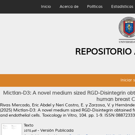
Inicio
Acerca de
Políticas
Estadísticas
REPOSITORIO
Iniciar 
Mictlan-D3: A novel medium sized RGD-Disintegrin obta
human breast Ca
Rivas Mercado, Eric Abdel
y
Neri Castro, E.
y
Zarzosa, V.
y
Hernández
(2025)
Mictlan-D3: A novel medium sized RGD-Disintegrin obtained fr
and endothelial cells.
Toxicology in Vitro, 104. pp. 1-9. ISSN 08872333
Texto
- Versión Publicada
1078.pdf