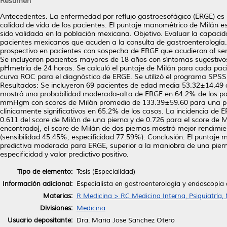
Resumen
Antecedentes. La enfermedad por reflujo gastroesofágico (ERGE) es 
calidad de vida de los pacientes. El puntaje manométrico de Milán 
sido validada en la población mexicana. Objetivo. Evaluar la capaci
pacientes mexicanos que acuden a la consulta de gastroenterología. M
prospectivo en pacientes con sospecha de ERGE que acudieron al ser
Se incluyeron pacientes mayores de 18 años con síntomas sugestivos
pHmetría de 24 horas. Se calculó el puntaje de Milán para cada pacien
curva ROC para el diagnóstico de ERGE. Se utilizó el programa SPSS v.
Resultados: Se incluyeron 69 pacientes de edad media 53.32±14.49 a
mostró una probabilidad moderada-alta de ERGE en 64.2% de los pa
mmHgm con scores de Milán promedio de 133.39±59.60 para una pi
clínicamente significativos en 65.2% de los casos. La incidencia de 
0.611 del score de Milán de una pierna y de 0.726 para el score de 
encontrado], el score de Milán de dos piernas mostró mejor rendimie
(sensibilidad 45.45%, especificidad 77.59%). Conclusión. El puntaj
predictiva moderada para ERGE, superior a la maniobra de una pierna
especificidad y valor predictivo positivo.
Tipo de elemento:
Tesis (Especialidad)
Información adicional:
Especialista en gastroenterología y endoscopia 
Materias:
R Medicina > RC Medicina Interna, Psiquiatría,
Divisiones:
Medicina
Usuario depositante:
Dra. Maria Jose Sanchez Otero