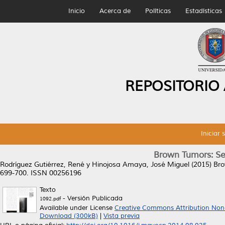
Inicio
Acerca de
Políticas
Estadísticas
REPOSITORIO
Iniciar 
Brown Tumors: Sev
Rodríguez Gutiérrez, René
y
Hinojosa Amaya, José Miguel
(2015)
Bro
699-700. ISSN 00256196
Texto
- Versión Publicada
1092.pdf
Available under License
Creative Commons Attribution Non
Download (300kB)
|
Vista previa