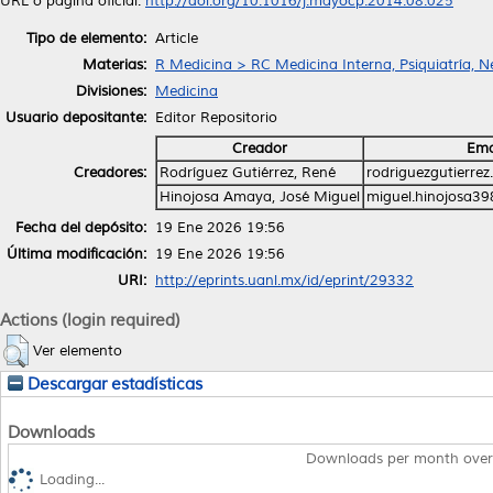
URL o página oficial:
http://doi.org/10.1016/j.mayocp.2014.08.025
Tipo de elemento:
Article
Materias:
R Medicina > RC Medicina Interna, Psiquiatría, N
Divisiones:
Medicina
Usuario depositante:
Editor Repositorio
Creador
Ema
Creadores:
Rodríguez Gutiérrez, René
rodriguezgutierre
Hinojosa Amaya, José Miguel
miguel.hinojosa3
Fecha del depósito:
19 Ene 2026 19:56
Última modificación:
19 Ene 2026 19:56
URI:
http://eprints.uanl.mx/id/eprint/29332
Actions (login required)
Ver elemento
Descargar estadísticas
Downloads
Downloads per month over
Loading...