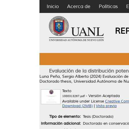
Inicio
Acerca de
Políticas
E
RE
Evaluación de la distribución pot
Luna Peña, Sergio Alberto
(2024)
Evaluación de
Doctorado thesis, Universidad Autónoma de Nu
Texto
- Versión Aceptada
1080313267.pdf
Available under License
Creative Com
Download (2MB)
|
Vista previa
Tipo de elemento:
Tesis (Doctorado)
Información adicional:
Doctorado en conservación