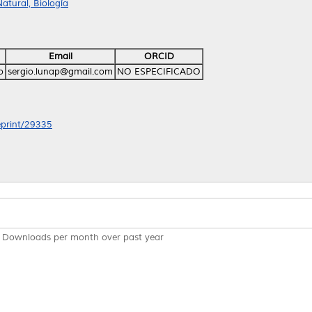
atural, Biología
Email
ORCID
o
sergio.lunap@gmail.com
NO ESPECIFICADO
/eprint/29335
Downloads per month over past year