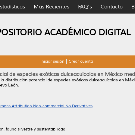
stadísticas
Más Recientes
FAQ's
Contacto
B
POSITORIO ACADÉMICO DIGITAL
Iniciar sesión
Crear cuenta
encial de especies exóticas dulceacuícolas en México me
 la distribución potencial de especies exóticas dulceacuícolas en Mé
evo León.
mons Attribution Non-commercial No Derivatives
.
, fauna silvestre y sustentabilidad