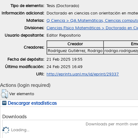
Tipo de elemento:
Tesis (Doctorado)
Información adicional:
Doctorado en ciencias con orientación en mat
Materias:
Q Ciencia > QA Matemáticas, Ciencias computa
Divisiones:
Ciencias Físico Matemáticas > Doctorado en C
Usuario depositante:
Editor Repositorio
Creador
Ema
Creadores:
Rodríguez Gutiérrez, Rodrigo
rodrigo.rodrigue
Fecha del depósito:
21 Feb 2025 19:55
Última modificación:
24 Feb 2025 16:49
URI:
http://eprints.uanl.mx/id/eprint/29337
Actions (login required)
Ver elemento
Descargar estadísticas
Downloads
Downloads per month over
Loading...