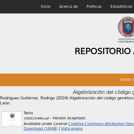
Inicio
Acerca de
Políticas
Estadísticas
REPOSITORIO
Iniciar 
Algebrización del código 
Rodríguez Gutiérrez, Rodrigo
(2024)
Algebrización del código genético
León.
Texto
- Versión Aceptada
1080313269b.pdf
Available under License
Creative Commons Attribution Non
Download (18MB)
|
Vista previa