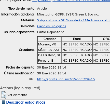
URL o página oficial:
http://doi.org/10.4067/S0301-732X20080001000
Tipo de elemento:
Article
Información adicional:
Miostatina; GDF8; SYBR Green I; Bovino.
Materias:
S Agricultura > SF Ganadería / Medicina veretri
Divisiones:
Ciencias Biológicas
Usuario depositante:
Editor Repositorio
Creador
Email
ORC
Moreno, VR
NO ESPECIFICADO
NO ESPEC
Creadores:
Sifuentes, AM
NO ESPECIFICADO
NO ESPEC
De La Rosa, XF
NO ESPECIFICADO
NO ESPEC
Pereyra, B
NO ESPECIFICADO
NO ESPEC
Fecha del depósito:
30 Ene 2026 18:14
Última modificación:
30 Ene 2026 18:14
URI:
http://eprints.uanl.mx/id/eprint/29416
Actions (login required)
Ver elemento
Descargar estadísticas