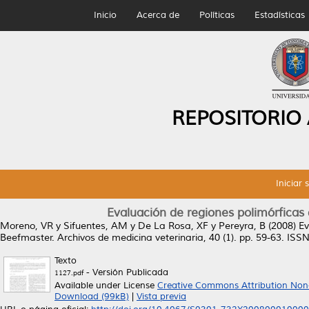
Inicio
Acerca de
Políticas
Estadísticas
REPOSITORIO
Iniciar 
Evaluación de regiones polimórficas
Moreno, VR
y
Sifuentes, AM
y
De La Rosa, XF
y
Pereyra, B
(2008)
Ev
Beefmaster.
Archivos de medicina veterinaria, 40 (1). pp. 59-63. IS
Texto
- Versión Publicada
1127.pdf
Available under License
Creative Commons Attribution Non
Download (99kB)
|
Vista previa