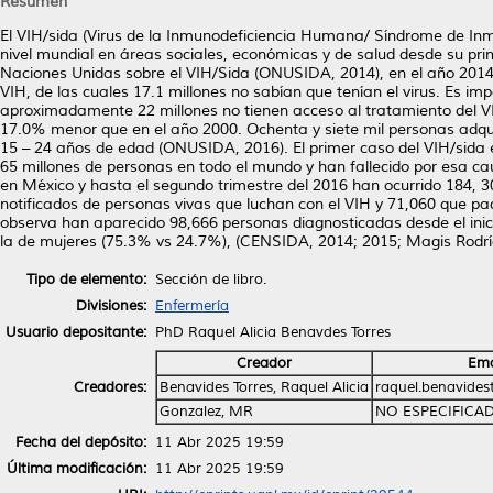
Resumen
El VIH/sida (Virus de la Inmunodeficiencia Humana/ Síndrome de In
nivel mundial en áreas sociales, económicas y de salud desde su pr
Naciones Unidas sobre el VIH/Sida (ONUSIDA, 2014), en el año 2014 s
VIH, de las cuales 17.1 millones no sabían que tenían el virus. Es imp
aproximadamente 22 millones no tienen acceso al tratamiento del VI
17.0% menor que en el año 2000. Ochenta y siete mil personas adquir
15 – 24 años de edad (ONUSIDA, 2016). El primer caso del VIH/sida
65 millones de personas en todo el mundo y han fallecido por esa c
en México y hasta el segundo trimestre del 2016 han ocurrido 184, 30
notificados de personas vivas que luchan con el VIH y 71,060 que p
observa han aparecido 98,666 personas diagnosticadas desde el inic
la de mujeres (75.3% vs 24.7%), (CENSIDA, 2014; 2015; Magis Rodrí
Tipo de elemento:
Sección de libro.
Divisiones:
Enfermería
Usuario depositante:
PhD Raquel Alicia Benavdes Torres
Creador
Ema
Creadores:
Benavides Torres, Raquel Alicia
raquel.benavide
Gonzalez, MR
NO ESPECIFICA
Fecha del depósito:
11 Abr 2025 19:59
Última modificación:
11 Abr 2025 19:59