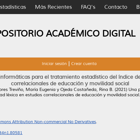
stadísticas
Más Recientes
FAQ's
Contacto
B
POSITORIO ACADÉMICO DIGITAL
Iniciar sesión
Crear cuenta
formáticas para el tratamiento estadístico del índice de 
correlacionales de educación y movilidad social
ores Treviño, María Eugenia
y
Ojeda Castañeda, Rina B.
(2021)
Una p
dad léxica en estudios correlacionales de educación y movilidad social
mons Attribution Non-commercial No Derivatives
.
.v34n1.80581