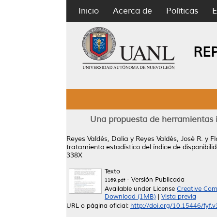
Inicio
Acerca de
Políticas
E
RE
Una propuesta de herramientas in
Reyes Valdés, Dalia
y
Reyes Valdés, José R.
y
Fl
tratamiento estadístico del índice de disponibili
338X
Texto
- Versión Publicada
1169.pdf
Available under License
Creative Com
Download (1MB)
|
Vista previa
URL o página oficial:
http://doi.org/10.15446/fyf