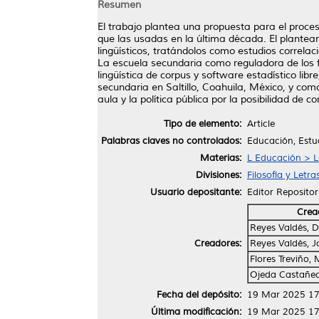
Resumen
El trabajo plantea una propuesta para el proces
que las usadas en la última década. El planteami
lingüísticos, tratándolos como estudios correlac
La escuela secundaria como reguladora de los fa
lingüística de corpus y software estadístico libr
secundaria en Saltillo, Coahuila, México, y com
aula y la política pública por la posibilidad de c
Tipo de elemento:
Article
Palabras claves no controlados:
Educación, Estud
Materias:
L Educación > L
Divisiones:
Filosofía y Letra
Usuario depositante:
Editor Repositor
Crea
Reyes Valdés, D
Creadores:
Reyes Valdés, J
Flores Treviño,
Ojeda Castañed
Fecha del depósito:
19 Mar 2025 17
Última modificación:
19 Mar 2025 17