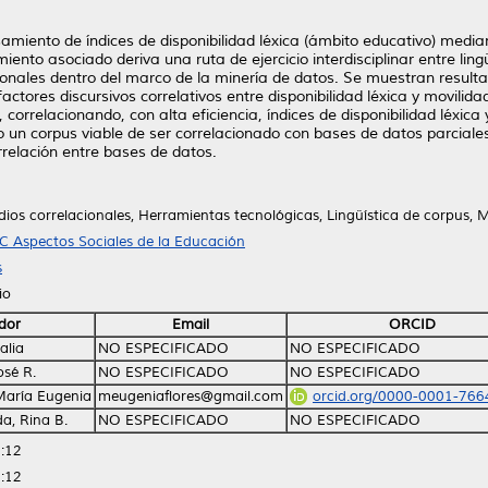
amiento de índices de disponibilidad léxica (ámbito educativo) medi
ento asociado deriva una ruta de ejercicio interdisciplinar entre lingü
ionales dentro del marco de la minería de datos. Se muestran resultad
ctores discursivos correlativos entre disponibilidad léxica y movilid
e, correlacionando, con alta eficiencia, índices de disponibilidad léxi
o un corpus viable de ser correlacionado con bases de datos parciale
orrelación entre bases de datos.
ios correlacionales, Herramientas tecnológicas, Lingüística de corpus, M
C Aspectos Sociales de la Educación
s
io
dor
Email
ORCID
alia
NO ESPECIFICADO
NO ESPECIFICADO
osé R.
NO ESPECIFICADO
NO ESPECIFICADO
 María Eugenia
meugeniaflores@gmail.com
orcid.org/0000-0001-766
a, Rina B.
NO ESPECIFICADO
NO ESPECIFICADO
:12
:12