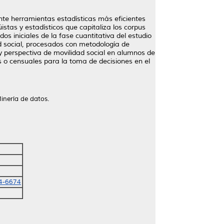
ante herramientas estadísticas más eficientes
istas y estadísticos que capitaliza los corpus
os iniciales de la fase cuantitativa del estudio
ad social, procesados con metodología de
ca y perspectiva de movilidad social en alumnos de
s o censuales para la toma de decisiones en el
inería de datos.
4-6674