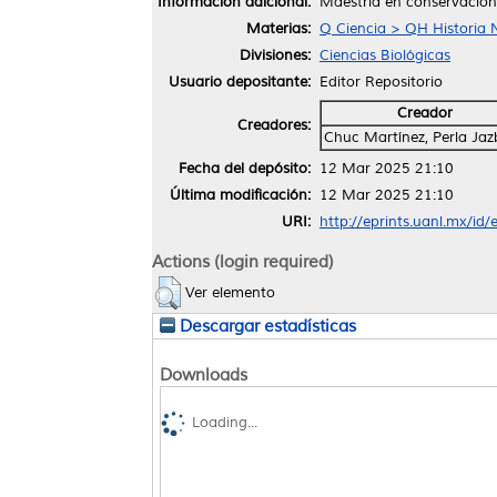
Información adicional:
Maestría en conservación,
Materias:
Q Ciencia > QH Historia N
Divisiones:
Ciencias Biológicas
Usuario depositante:
Editor Repositorio
Creador
Creadores:
Chuc Martínez, Perla Jaz
Fecha del depósito:
12 Mar 2025 21:10
Última modificación:
12 Mar 2025 21:10
URI:
http://eprints.uanl.mx/id
Actions (login required)
Ver elemento
Descargar estadísticas
Downloads
Loading...