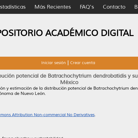
stadísticas
Más Recientes
FAQ's
Contacto
B
POSITORIO ACADÉMICO DIGITAL
Iniciar sesión
Crear cuenta
ibución potencial de Batrachochytrium dendrobatidis y s
México
ón y estimación de la distribución potencial de Batrachochytrium den
tónoma de Nuevo León.
mons Attribution Non-commercial No Derivatives
.