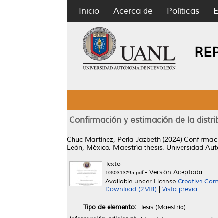
Inicio
Acerca de
Políticas
E
RE
Confirmación y estimación de la distr
Chuc Martínez, Perla Jazbeth
(2024)
Confirmaci
León, México.
Maestría thesis, Universidad Au
Texto
- Versión Aceptada
1080313295.pdf
Available under License
Creative Com
Download (2MB)
|
Vista previa
Tipo de elemento:
Tesis (Maestría)