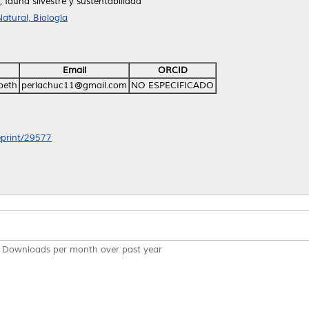
 fauna silvestre y sustentabilidad
atural, Biología
Email
ORCID
beth
perlachuc11@gmail.com
NO ESPECIFICADO
/eprint/29577
Downloads per month over past year