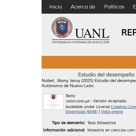
Inicio
Acerca de
Políticas
E
RE
Estudio del desempeño e
Nabet, Jiliany Jessy
(2025)
Estudio del desempeñ
Autónoma de Nuevo León.
Texto
- Versión Aceptada
1080313300.pdf
Available under License
Creative Com
Download (6MB)
|
Vista previa
Tipo de elemento:
Tesis (Maestría)
Información adicional:
Maestría en ciencias con 