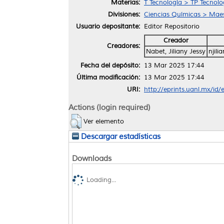
Materias:
T Tecnología > TP Tecnol
Divisiones:
Ciencias Químicas > Maest
Usuario depositante:
Editor Repositorio
Creador
Creadores:
Nabet, Jiliany Jessy
njil
Fecha del depósito:
13 Mar 2025 17:44
Última modificación:
13 Mar 2025 17:44
URI:
http://eprints.uanl.mx/id
Actions (login required)
Ver elemento
Descargar estadísticas
Downloads
Loading...