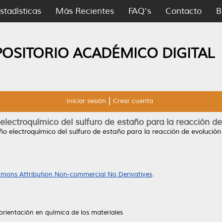
stadísticas
Más Recientes
FAQ's
Contacto
B
POSITORIO ACADÉMICO DIGITAL
Iniciar sesión
Crear cuenta
lectroquímico del sulfuro de estaño para la reacción d
o electroquímico del sulfuro de estaño para la reacción de evolución
mons Attribution Non-commercial No Derivatives
.
orientación en química de los materiales