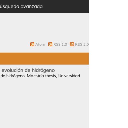
úsqueda avanzada
Atom
RSS 1.0
RSS 2.0
e evolución de hidrógeno
 de hidrógeno.
Maestría thesis, Universidad