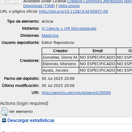
Available under License
Creative Commons Attribution Non
Download (73kB)
|
Vista previa
URL o página oficial:
http://doi.org/10.1128/JCM.00937-08
Tipo de elemento:
Article
Materias:
Q Ciencia > QR Microbiología
Divisiones:
Medicina
Usuario depositante:
Editor Repositorio
Creador
Email
O
González, Gloria M.
NO ESPECIFICADO
NO ESP
Creadores:
Elizondo, Mariana
NO ESPECIFICADO
NO ESP
Ayala, Jacobo
NO ESPECIFICADO
NO ESP
Fecha del depósito:
30 Jul 2025 20:08
Última modificación:
30 Jul 2025 20:08
URI:
http://eprints.uanl.mx/id/eprint/29589
Actions (login required)
Ver elemento
Descargar estadísticas