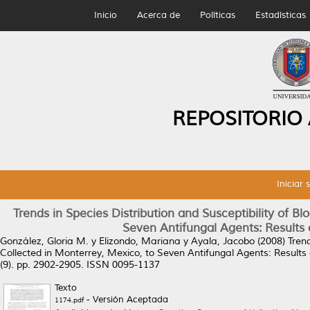
Inicio
Acerca de
Políticas
Estadísticas
REPOSITORIO
Iniciar 
Trends in Species Distribution and Susceptibility of B
Seven Antifungal Agents: Results 
González, Gloria M.
y
Elizondo, Mariana
y
Ayala, Jacobo
(2008)
Tren
Collected in Monterrey, Mexico, to Seven Antifungal Agents: Results 
(9). pp. 2902-2905. ISSN 0095-1137
Texto
- Versión Aceptada
1174.pdf