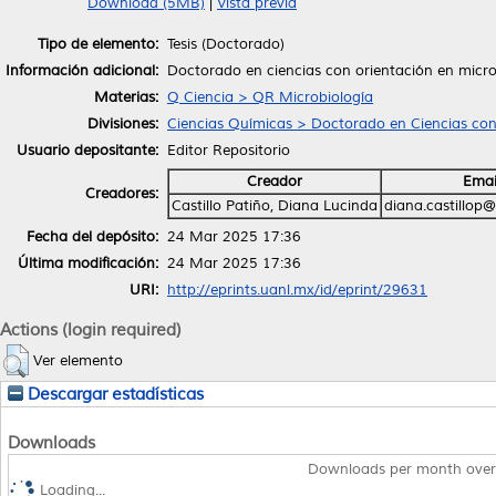
Download (5MB)
|
Vista previa
Tipo de elemento:
Tesis (Doctorado)
Información adicional:
Doctorado en ciencias con orientación en micro
Materias:
Q Ciencia > QR Microbiología
Divisiones:
Ciencias Químicas > Doctorado en Ciencias con
Usuario depositante:
Editor Repositorio
Creador
Emai
Creadores:
Castillo Patiño, Diana Lucinda
diana.castillop
Fecha del depósito:
24 Mar 2025 17:36
Última modificación:
24 Mar 2025 17:36
URI:
http://eprints.uanl.mx/id/eprint/29631
Actions (login required)
Ver elemento
Descargar estadísticas
Downloads
Downloads per month over
Loading...