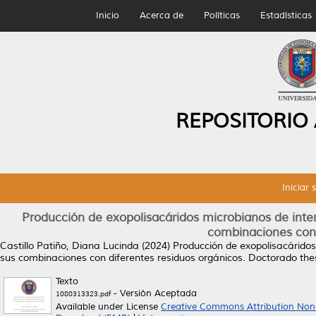
Inicio
Acerca de
Políticas
Estadísticas
REPOSITORIO
Iniciar 
Producción de exopolisacáridos microbianos de interé
combinaciones con 
Castillo Patiño, Diana Lucinda
(2024)
Producción de exopolisacáridos 
sus combinaciones con diferentes residuos orgánicos.
Doctorado thes
Texto
- Versión Aceptada
1080313323.pdf
Available under License
Creative Commons Attribution Non