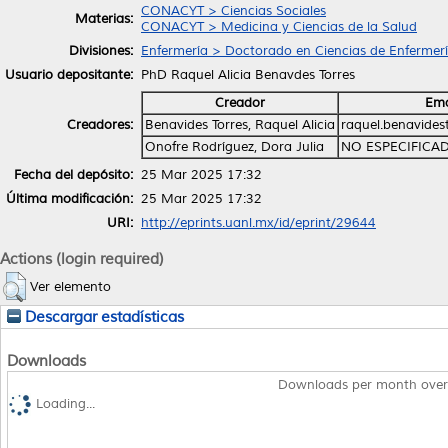
CONACYT > Ciencias Sociales
Materias:
CONACYT > Medicina y Ciencias de la Salud
Divisiones:
Enfermería > Doctorado en Ciencias de Enfermer
Usuario depositante:
PhD Raquel Alicia Benavdes Torres
Creador
Ema
Creadores:
Benavides Torres, Raquel Alicia
raquel.benavide
Onofre Rodríguez, Dora Julia
NO ESPECIFICA
Fecha del depósito:
25 Mar 2025 17:32
Última modificación:
25 Mar 2025 17:32
URI:
http://eprints.uanl.mx/id/eprint/29644
Actions (login required)
Ver elemento
Descargar estadísticas
Downloads
Downloads per month over
Loading...