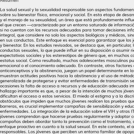
Resumen
La salud sexual y la sexualidad responsable son aspectos fundamenta
sobre su bienestar físico, emocional y social. En esta etapa de desar
y el manejo de su sexualidad, un área que está profundamente influen
el que crecen —caracterizado por un entorno saturado de informaci
si no cuentan con los recursos adecuados para tomar decisiones in
integral, que considere no solo los aspectos biológicos y médicos, si
en sus conductas. Este enfoque es esencial para garantizar que los
y bienestar. En los estudios revisados, se destaca que, en particular
conductas sexuales, lo que puede influir en su disposición a asumir 
expectativas sociales y los estereotipos de género que, en muchos c
estatus social. Como resultado, muchos adolescentes masculinos pued
emocional o el conocimiento adecuado. En contraste, otros factores 
anticonceptivos y la abstinencia, juegan un papel determinante en 
muestran actitudes positivas hacia la abstinencia y el uso de métod
generalizada de protegerse y evitar enfermedades de transmisión se
ocasiones la falta de acceso a recursos y de educación adecuada i
hallazgo importante es que, a pesar de la intención de muchos jóvene
dificultan el acceso a estos servicios. El miedo al estigma y a la dis
obstáculos que impiden que muchos jóvenes realicen las pruebas qu
barreras, es crucial implementar campañas de sensibilización y educ
enfermedades. La integración de la educación sobre el VIH y otras 
jóvenes comprendan que hacerse pruebas regularmente y adoptar co
campañas deben abordar tanto la prevención como el tratamiento, de
enfoque proactivo en cuanto a la salud sexual. En este contexto, el 
responsables. Los jóvenes que perciben un entorno familiar de apoy