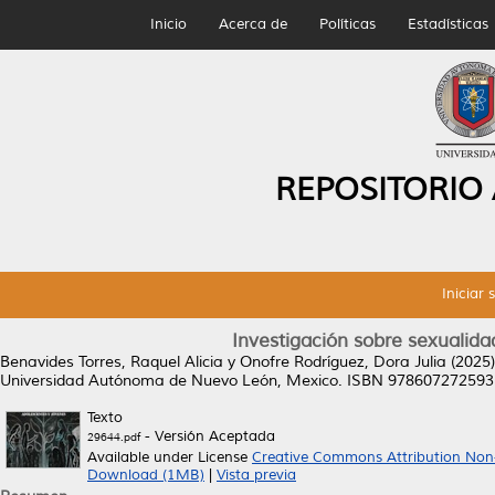
Inicio
Acerca de
Políticas
Estadísticas
REPOSITORIO
Iniciar 
Investigación sobre sexualid
Benavides Torres, Raquel Alicia
y
Onofre Rodríguez, Dora Julia
(2025
Universidad Autónoma de Nuevo León, Mexico. ISBN 978607272593
Texto
- Versión Aceptada
29644.pdf
Available under License
Creative Commons Attribution Non
Download (1MB)
|
Vista previa