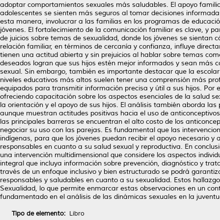
adoptar comportamientos sexuales más saludables. El apoyo familiar 
adolescentes se sienten más seguros al tomar decisiones informadas
esta manera, involucrar a las familias en los programas de educació
jóvenes. El fortalecimiento de la comunicación familiar es clave, y p
de juicios sobre temas de sexualidad, donde los jóvenes se sientan
relación familiar, en términos de cercanía y confianza, influye dire
tienen una actitud abierta y sin prejuicios al hablar sobre temas c
deseados logran que sus hijos estén mejor informados y sean más con
sexual. Sin embargo, también es importante destacar que la escolar
niveles educativos más altos suelen tener una comprensión más profu
equipados para transmitir información precisa y útil a sus hijos. Por
ofreciendo capacitación sobre los aspectos esenciales de la salud 
la orientación y el apoyo de sus hijos. El análisis también aborda las
aunque muestran actitudes positivas hacia el uso de anticonceptivos,
las principales barreras se encuentran el alto costo de los anticonce
negociar su uso con las parejas. Es fundamental que las intervencio
indígenas, para que los jóvenes puedan recibir el apoyo necesario y
responsables en cuanto a su salud sexual y reproductiva. En conclusi
una intervención multidimensional que considere los aspectos individu
integral que incluya información sobre prevención, diagnóstico y tr
través de un enfoque inclusivo y bien estructurado se podrá garanti
responsables y saludables en cuanto a su sexualidad. Estos hallazgo
Sexualidad, lo que permite enmarcar estas observaciones en un con
fundamentado en el análisis de las dinámicas sexuales en la juventu
Tipo de elemento:
Libro