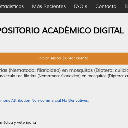
stadísticas
Más Recientes
FAQ's
Contacto
B
POSITORIO ACADÉMICO DIGITAL
Iniciar sesión
Crear cuenta
rias (Nematoda: filarioidea) en mosquitos (Diptera: culi
olecular de filarias (Nematoda: filarioidea) en mosquitos (Diptera: 
mons Attribution Non-commercial No Derivatives
.
médica y veterinaria