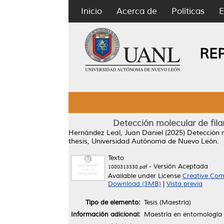
Inicio
Acerca de
Políticas
E
RE
Detección molecular de fila
Hernández Leal, Juan Daniel
(2025)
Detección m
thesis, Universidad Autónoma de Nuevo León.
Texto
- Versión Aceptada
1080313338.pdf
Available under License
Creative Com
Download (3MB)
|
Vista previa
Tipo de elemento:
Tesis (Maestría)
Información adicional:
Maestría en entomología 