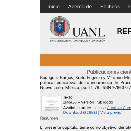
Inicio
Acerca de
Políticas
E
RE
Publicaciones cien
Rodríguez Burgos, Karla Eugenia
y
Miranda Med
políticas educativas de Latinoamérica.
In: Proc
Nuevo León, México, pp. 51-78. ISBN 9786072
Texto
- Versión Publicada
29766.pdf
Available under License
Creative Com
Download (326kB)
|
Vista previa
Resumen
El presente capítulo, tiene como objetivo identi