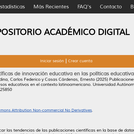
stadísticas
Más Recientes
FAQ's
Contacto
B
POSITORIO ACADÉMICO DIGITAL
Iniciar sesión
Crear cuenta
tíficas de innovación educativa en las políticas educativ
ina, Carlos Federico
y
Casas Cárdenas, Ernesto
(2025)
Publicacione
esos educativos en el contexto latinoamericano. Universidad Autóno
725850
mons Attribution Non-commercial No Derivatives
.
ficar las tendencias de las publicaciones científicas en la base de da