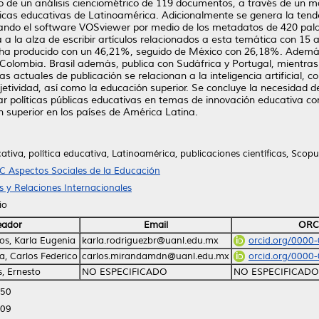
 de un análisis cienciométrico de 119 documentos, a través de un mapa 
ticas educativas de Latinoamérica. Adicionalmente se genera la tende
izando el software VOSviewer por medio de los metadatos de 420 pal
 a la alza de escribir artículos relacionados a esta temática con 15 
ás ha producido con un 46,21%, seguido de México con 26,18%. Ademá
 Colombia. Brasil además, publica con Sudáfrica y Portugal, mientras
as actuales de publicación se relacionan a la inteligencia artificial
etividad, así como la educación superior. Se concluye la necesidad d
r políticas públicas educativas en temas de innovación educativa c
 superior en los países de América Latina.
tiva, política educativa, Latinoamérica, publicaciones científicas, Scopu
C Aspectos Sociales de la Educación
as y Relaciones Internacionales
io
eador
Email
ORC
os, Karla Eugenia
karla.rodriguezbr@uanl.edu.mx
orcid.org/0000
, Carlos Federico
carlos.mirandamdn@uanl.edu.mx
orcid.org/0000
, Ernesto
NO ESPECIFICADO
NO ESPECIFICADO
:50
:09