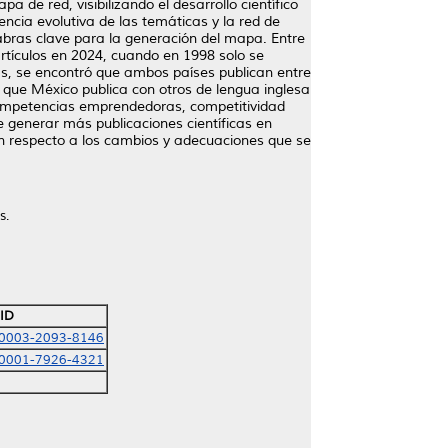
de red, visibilizando el desarrollo científico
ncia evolutiva de las temáticas y la red de
abras clave para la generación del mapa. Entre
artículos en 2024, cuando en 1998 solo se
s, se encontró que ambos países publican entre
 que México publica con otros de lengua inglesa
, competencias emprendedoras, competitividad
e generar más publicaciones científicas en
on respecto a los cambios y adecuaciones que se
s.
ID
-0003-2093-8146
-0001-7926-4321