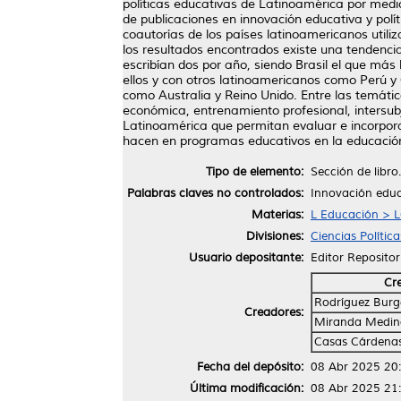
políticas educativas de Latinoamérica por medio
de publicaciones en innovación educativa y polí
coautorías de los países latinoamericanos util
los resultados encontrados existe una tendencia
escribían dos por año, siendo Brasil el que m
ellos y con otros latinoamericanos como Perú y
como Australia y Reino Unido. Entre las temátic
económica, entrenamiento profesional, intersubj
Latinoamérica que permitan evaluar e incorpora
hacen en programas educativos en la educación
Tipo de elemento:
Sección de libro.
Palabras claves no controlados:
Innovación educa
Materias:
L Educación > L
Divisiones:
Ciencias Polític
Usuario depositante:
Editor Repositor
Cr
Rodríguez Burg
Creadores:
Miranda Medina
Casas Cárdenas
Fecha del depósito:
08 Abr 2025 20
Última modificación:
08 Abr 2025 21