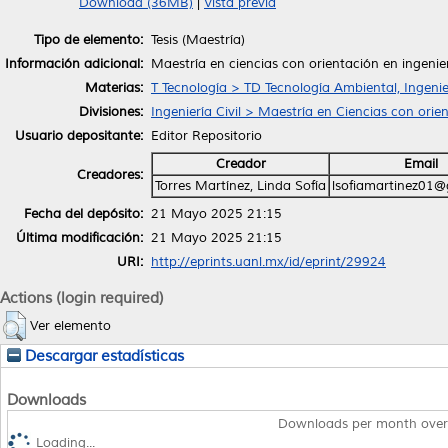
Download (36MB)
|
Vista previa
Tipo de elemento:
Tesis (Maestría)
Información adicional:
Maestría en ciencias con orientación en ingenie
Materias:
T Tecnología > TD Tecnología Ambiental, Ingenie
Divisiones:
Ingeniería Civil > Maestría en Ciencias con orie
Usuario depositante:
Editor Repositorio
Creador
Email
Creadores:
Torres Martínez, Linda Sofía
lsofiamartinez01
Fecha del depósito:
21 Mayo 2025 21:15
Última modificación:
21 Mayo 2025 21:15
URI:
http://eprints.uanl.mx/id/eprint/29924
Actions (login required)
Ver elemento
Descargar estadísticas
Downloads
Downloads per month over
Loading...