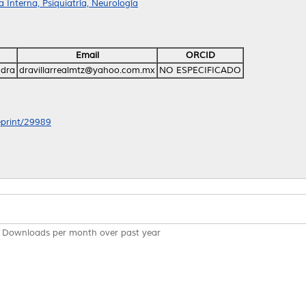
Interna, Psiquiatría, Neurología
Email
ORCID
ndra
dravillarrealmtz@yahoo.com.mx
NO ESPECIFICADO
/eprint/29989
Downloads per month over past year