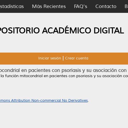
stadísticas
Más Recientes
FAQ's
Contacto
B
POSITORIO ACADÉMICO DIGITAL
Iniciar sesión
Crear cuenta
ocondrial en pacientes con psoriasis y su asociación con l
 la función mitocondrial en pacientes con psoriasis y su asociación con
mons Attribution Non-commercial No Derivatives
.