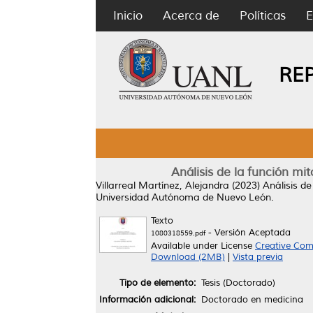
Inicio
Acerca de
Políticas
E
RE
Análisis de la función mit
Villarreal Martínez, Alejandra
(2023)
Análisis de
Universidad Autónoma de Nuevo León.
Texto
- Versión Aceptada
1080318559.pdf
Available under License
Creative Com
Download (2MB)
|
Vista previa
Tipo de elemento:
Tesis (Doctorado)
Información adicional:
Doctorado en medicina