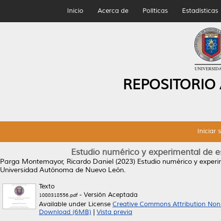
Inicio
Acerca de
Políticas
Estadísticas
REPOSITORIO
Iniciar 
Estudio numérico y experimental de es
Parga Montemayor, Ricardo Daniel
(2023)
Estudio numérico y experi
Universidad Autónoma de Nuevo León.
Texto
- Versión Aceptada
1080318556.pdf
Available under License
Creative Commons Attribution Non
Download (6MB)
|
Vista previa