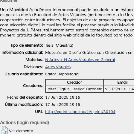
Resumen
Una Movilidad Académica Internacional puede brindarle a un estudia
es por ello que la Facultad de Artes Visuales (perteneciente a la U
cooperación entre instituciones. El objetivo de este proyecto es apo
comunicación digital, la cual les facilite el proceso previo a la Mov
Proyectos de J. Pérez, tal herramienta estará contenida dentro de un
manera gratuita dentro del sitio web oficial de la facultad para todo
Tipo de elemento:
Tesis (Maestría)
Información adicional:
Maestría en Diseño Gráfico con Orientación en 
Materias:
N Artes > N Artes Visuales en General
Divisiones:
Artes Visuales
Usuario depositante:
Editor Repositorio
Creador
Email
Creadores:
Pérez Olguín, Jessica Elizabeth
NO ESPECIFIC
Fecha del depósito:
17 Jun 2025 19:16
Última modificación:
17 Jun 2025 19:16
URI:
http://eprints.uanl.mx/id/eprint/30104
Actions (login required)
Ver elemento