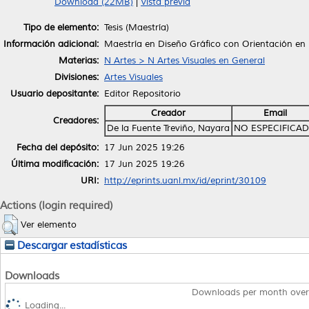
Download (22MB)
|
Vista previa
Tipo de elemento:
Tesis (Maestría)
Información adicional:
Maestría en Diseño Gráfico con Orientación en 
Materias:
N Artes > N Artes Visuales en General
Divisiones:
Artes Visuales
Usuario depositante:
Editor Repositorio
Creador
Email
Creadores:
De la Fuente Treviño, Nayara
NO ESPECIFICA
Fecha del depósito:
17 Jun 2025 19:26
Última modificación:
17 Jun 2025 19:26
URI:
http://eprints.uanl.mx/id/eprint/30109
Actions (login required)
Ver elemento
Descargar estadísticas
Downloads
Downloads per month over
Loading...