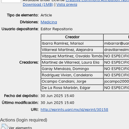
Available under License
Creative Commons Attribution Non
Download (1MB)
|
Vista previa
Tipo de elemento:
Article
Divisiones:
Medicina
Usuario depositante:
Editor Repositorio
Creador
Ibarra Ramírez, Marisol
mibarrar@uan
Villarreal Martínez, Alejandra
dravillarrea
Vázquez Martínez, Osvaldo Tomás
NO ESPECIF
Creadores:
Martínez de Villarreal, Laura Elia
NO ESPECIF
Garay Mendoza, Domingo
NO ESPECIF
Rodríguez Vivian, Candelario
NO ESPECIF
Ocampo Candiani, Jorge
jocampo200
De La Rosa Marbán, Edgar
NO ESPECIF
Fecha del depósito:
30 Jun 2025 15:40
Última modificación:
30 Jun 2025 15:40
URI:
http://eprints.uanl.mx/id/eprint/30158
Actions (login required)
Ver elemento