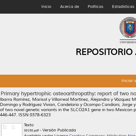
Inicio
Acerca de
Políticas
Estadísticas
REPOSITORIO
Iniciar 
Primary hypertrophic osteoarthropathy: report of two n
Ibarra Ramírez, Marisol
y
Villarreal Martínez, Alejandra
y
Vázquez M
Domingo
y
Rodríguez Vivian, Candelario
y
Ocampo Candiani, Jorge
of two novel genetic variants in the SLCO2A1 gene in two Mexican p
446-447. ISSN 0378-6323
Texto
- Versión Publicada
30158.pdf