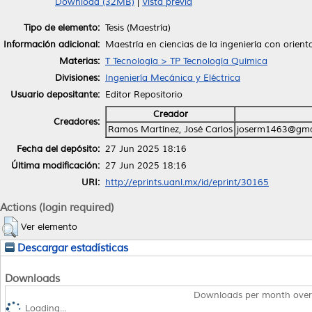
Download (32MB)
|
Vista previa
Tipo de elemento:
Tesis (Maestría)
Información adicional:
Maestría en ciencias de la ingeniería con orien
Materias:
T Tecnología > TP Tecnología Química
Divisiones:
Ingeniería Mecánica y Eléctrica
Usuario depositante:
Editor Repositorio
Creador
Creadores:
Ramos Martínez, José Carlos
joserm1463@gmai
Fecha del depósito:
27 Jun 2025 18:16
Última modificación:
27 Jun 2025 18:16
URI:
http://eprints.uanl.mx/id/eprint/30165
Actions (login required)
Ver elemento
Descargar estadísticas
Downloads
Downloads per month over
Loading...