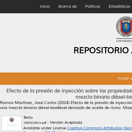
Inicio
Acerca de
Políticas
Estadísticas
REPOSITORIO
Iniciar 
Efecto de la presión de inyección sobre las propieda
mezcla binaria diésel-bi
Ramos Martínez, José Carlos
(2024)
Efecto de la presión de inyecci
una mezcla binaria diésel-biodiésel derivado de aceite de ricino.
Maes
Texto
- Versión Aceptada
1080324614.pdf
Available under License
Creative Commons Attribution Non