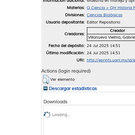
Información adicional:
Maestría en manejo y apr
Materias:
Q Ciencia > QH Historia N
Divisiones:
Ciencias Biológicas
Usuario depositante:
Editor Repositorio
Creador
Creadores:
Villanueva Vielma, Gabriel
Fecha del depósito:
24 Jul 2025 14:51
Última modificación:
24 Jul 2025 14:51
URI:
http://eprints.uanl.mx/id
Actions (login required)
Ver elemento
Descargar estadísticas
Downloads
Loading...