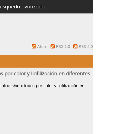
úsqueda avanzada
Atom
RSS 1.0
RSS 2.0
por calor y liofilización en diferentes
li deshidratados por calor y liofilización en