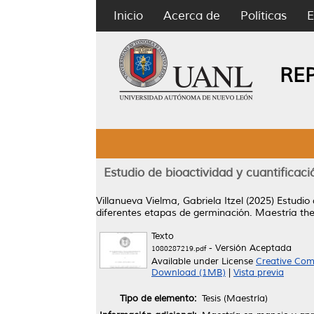
Inicio
Acerca de
Políticas
E
RE
Estudio de bioactividad y cuantificaci
Villanueva Vielma, Gabriela Itzel
(2025)
Estudio 
diferentes etapas de germinación.
Maestría the
Texto
- Versión Aceptada
1080287219.pdf
Available under License
Creative Com
Download (1MB)
|
Vista previa
Tipo de elemento:
Tesis (Maestría)