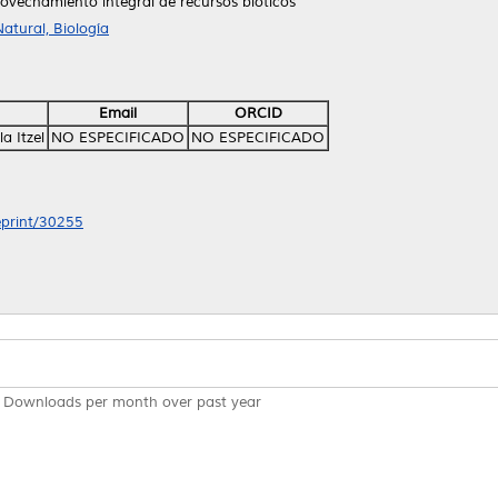
ovechamiento integral de recursos bióticos
atural, Biología
Email
ORCID
a Itzel
NO ESPECIFICADO
NO ESPECIFICADO
/eprint/30255
Downloads per month over past year