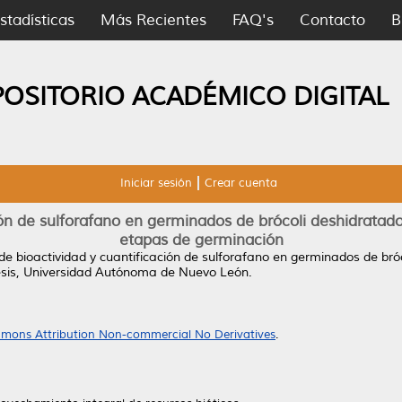
stadísticas
Más Recientes
FAQ's
Contacto
B
POSITORIO ACADÉMICO DIGITAL
Iniciar sesión
Crear cuenta
ón de sulforafano en germinados de brócoli deshidratados 
etapas de germinación
de bioactividad y cuantificación de sulforafano en germinados de bróco
sis, Universidad Autónoma de Nuevo León.
mons Attribution Non-commercial No Derivatives
.