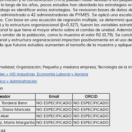
lo largo de los años, pocos estudios han abordado las estrategias o
rabajo es identificar estas estrategias. Se revisaron bases de datos 
 administrado a 42 administradores de PYMES. Se aplicó una escala de 
a. Con base en una ecuación de regresión múltiple, se determinó que 
) y la estructura organizacional (β=0,327), fueron las variables estr
rial la que tiene el mayor efecto sobre el cambio de unidad. Además,
 similar de la población, como lo muestra el valor R2 (0,79). Se conc
arial y estructura organizacional impactan positivamente en el uso 
enda que futuros estudios aumenten el tamaño de la muestra y aplique
ormalidad; Organización; Pequeña y mediana empresa; Tecnología de la i
ales > HD Industrias, Economía Laboral y Agraria
ica y Administración
io
eador
Email
ORCID
 Tonderai Benn
NO ESPECIFICADO
NO ESPECIFICADO
, Diana Maricela
NO ESPECIFICADO
NO ESPECIFICADO
 Abel
NO ESPECIFICADO
NO ESPECIFICADO
z, María Margarita
NO ESPECIFICADO
NO ESPECIFICADO
:44