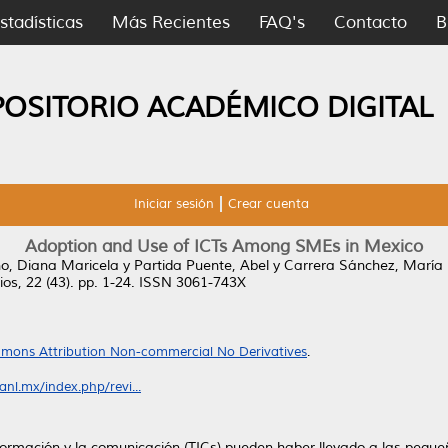
stadísticas
Más Recientes
FAQ's
Contacto
B
POSITORIO ACADÉMICO DIGITAL
Iniciar sesión
Crear cuenta
Adoption and Use of ICTs Among SMEs in Mexico
ño, Diana Maricela
y
Partida Puente, Abel
y
Carrera Sánchez, María
os, 22 (43). pp. 1-24. ISSN 3061-743X
mons Attribution Non-commercial No Derivatives
.
anl.mx/index.php/revi...
 información y la comunicación (TICs) pueden haber llevado a las p