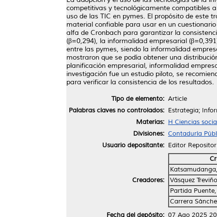
competitivas y tecnológicamente compatibles a 
uso de las TIC en pymes. El propósito de este t
material confiable para usar en un cuestionario
alfa de Cronbach para garantizar la consistenci
(β=0,294), la informalidad empresarial (β=0,391
entre las pymes, siendo la informalidad empresa
mostraron que se podía obtener una distribución
planificación empresarial, informalidad empres
investigación fue un estudio piloto, se recomi
para verificar la consistencia de los resultados.
Tipo de elemento:
Article
Palabras claves no controlados:
Estrategia; Inf
Materias:
H Ciencias soci
Divisiones:
Contaduría Públ
Usuario depositante:
Editor Repositor
Cr
Katsamudanga,
Creadores:
Vásquez Treviño
Partida Puente,
Carrera Sánche
Fecha del depósito:
07 Ago 2025 20