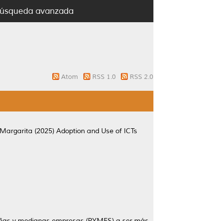
úsqueda avanzada
Atom
RSS 1.0
RSS 2.0
 Margarita
(2025)
Adoption and Use of ICTs
equeñas y medianas empresas (PYMES) a ser más