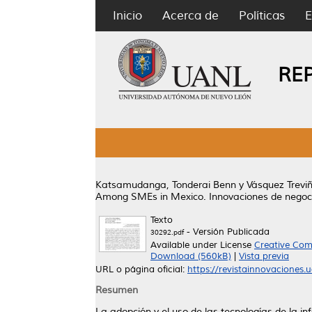
Inicio
Acerca de
Políticas
E
RE
Katsamudanga, Tonderai Benn
y
Vásquez Trevi
Among SMEs in Mexico.
Innovaciones de negoci
Texto
- Versión Publicada
30292.pdf
Available under License
Creative Com
Download (560kB)
|
Vista previa
URL o página oficial:
https://revistainnovaciones.u
Resumen
La adopción y el uso de las tecnologías de la