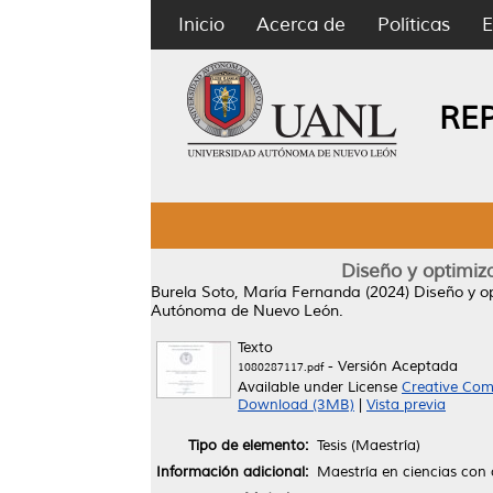
Inicio
Acerca de
Políticas
E
RE
Diseño y optimiz
Burela Soto, María Fernanda
(2024)
Diseño y o
Autónoma de Nuevo León.
Texto
- Versión Aceptada
1080287117.pdf
Available under License
Creative Com
Download (3MB)
|
Vista previa
Tipo de elemento:
Tesis (Maestría)
Información adicional:
Maestría en ciencias con 