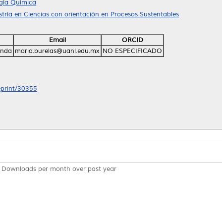
ogía Química
tría en Ciencias con orientación en Procesos Sustentables
Email
ORCID
anda
maria.burelas@uanl.edu.mx
NO ESPECIFICADO
/eprint/30355
Downloads per month over past year