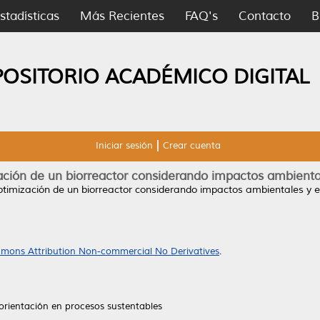
stadísticas
Más Recientes
FAQ's
Contacto
B
POSITORIO ACADÉMICO DIGITAL
Iniciar sesión
Crear cuenta
ación de un biorreactor considerando impactos ambient
ptimización de un biorreactor considerando impactos ambientales y 
mons Attribution Non-commercial No Derivatives
.
orientación en procesos sustentables