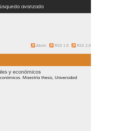
úsqueda avanzada
Atom
RSS 1.0
RSS 2.0
ales y económicos
económicos.
Maestría thesis, Universidad