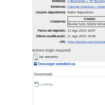
Materias:
T Tecnología > TP Tecnol
Divisiones:
Ciencias Químicas > Maes
Usuario depositante:
Editor Repositorio
Creador
Creadores:
Burela Soto, María Fern
Fecha del depósito:
21 Ago 2025 18:07
Última modificación:
21 Ago 2025 18:09
URI:
http://eprints.uanl.mx/id
Actions (login required)
Ver elemento
Descargar estadísticas
Downloads
Loading...