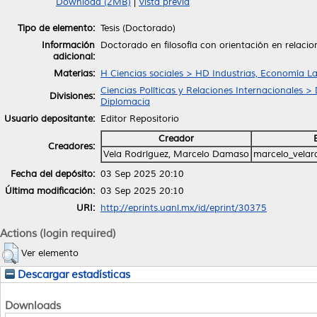
Download (2MB)
|
Vista previa
Tipo de elemento:
Tesis (Doctorado)
Información
Doctorado en filosofía con orientación en relacio
adicional:
Materias:
H Ciencias sociales > HD Industrias, Economía La
Ciencias Políticas y Relaciones Internacionales >
Divisiones:
Diplomacia
Usuario depositante:
Editor Repositorio
Creador
Creadores:
Vela Rodríguez, Marcelo Damaso
marcelo_vela
Fecha del depósito:
03 Sep 2025 20:10
Última modificación:
03 Sep 2025 20:10
URI:
http://eprints.uanl.mx/id/eprint/30375
Actions (login required)
Ver elemento
Descargar estadísticas
Downloads