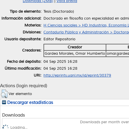
Download (2MB)
|
Vista previa
Tipo de elemento:
Tesis (Doctorado)
Información adicional:
Doctorado en filosofía con especialidad en admi
Materias:
H Ciencias sociales > HD Industrias, Economía 
Divisiones:
Contaduría Pública y Administración > Doctorad
Usuario depositante:
Editor Repositorio
Creador
Creadores:
Gardea Morales, Omar Humberto
omar.garde
Fecha del depósito:
04 Sep 2025 16:28
Última modificación:
04 Sep 2025 16:28
URI:
http://eprints.uanl.mx/id/eprint/30379
Actions (login required)
Ver elemento
Descargar estadísticas
Downloads
Downloads per month over
Loading...